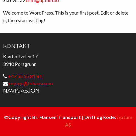
Skrevet av
drift@aptum.no
Welcome to WordPress. This is your first post. Edit or delete
it, then start writing!
KONTAKT
Kjørholtveien 17
3940 Porsgrunn
+47 35 55 81 81
royage@brhansen.no
NAVIGASJON
©Copyright Br. Hansen Transport | Drift og kode:
Aptum
AS